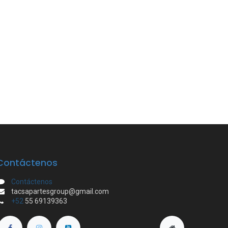
Contáctenos
Contáctenos
tacsapartesgroup@gmail.com
+52
55 69139363