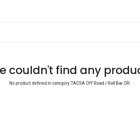
s
Tienda
Contáctenos
 couldn't find any produ
No product defined in category
TACSA Off Road / Roll Bar OR
.