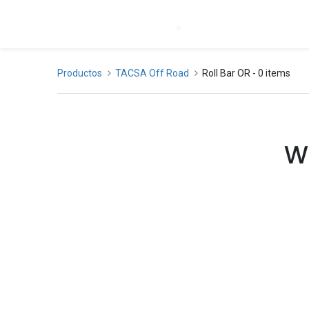
Inicio
Producto
Productos
TACSA Off Road
Roll Bar OR
- 0 items
We