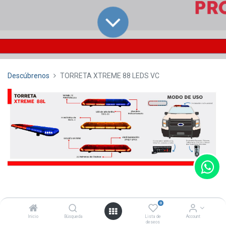
Descúbrenos
TORRETA XTREME 88 LEDS VC
0
Inicio
Búsqueda
Lista de
Account
deseos