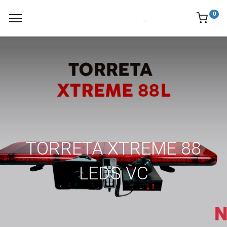
0
TORRETA XTREME 88
LEDS VC