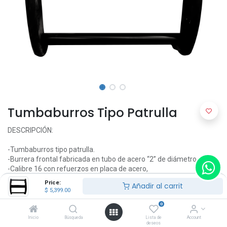
Tumbaburros Tipo Patrulla
DESCRIPCIÓN:
-Tumbaburros tipo patrulla.
-Burrera frontal fabricada en tubo de acero “2” de diámetro
-Calibre 16 con refuerzos en placa de acero,
-Tornillería galvanizada antioxidante.
Price:
Añadir al carrit
-Protección frontal.
$
5,399.00
-Fabricada con acero inoxidable.
0
-Disponible el color negro.
-Kit de montaje específico para la aplicación (Anclaje y tornillería).
Inicio
Búsqueda
Lista de
Account
deseos