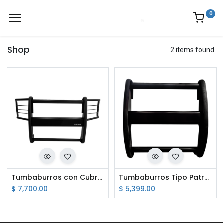
0
Shop
2 items found.
Tumbaburros con Cubre Faros para Patrulla Pick Up
Tumbaburros Tipo Patrulla
$
7,700.00
$
5,399.00