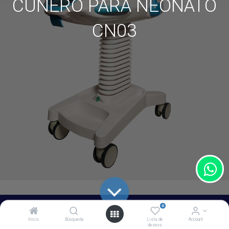
CUNERO PARA NEONATO
CN03
0
Inicio
Búsqueda
Lista de
Account
deseos