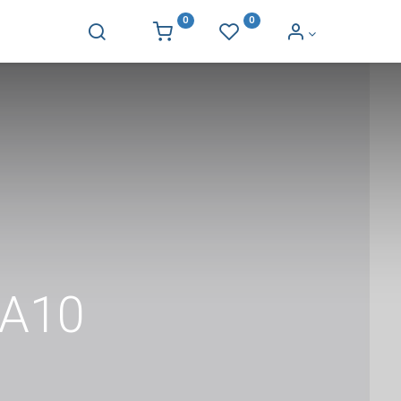
0
0
 A10